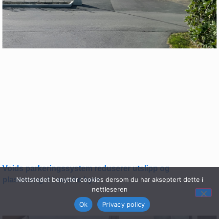
Voids parkeringssystem reduserer utslipp og
Nettstedet benytter cookies dersom du har akseptert dette i
plassmangel i norske byer
nettleseren
Ok
Privacy policy