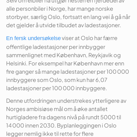
Selv om elbiler nå utgjør nesten en fjerdedel av
alle personbiler i Norge, har mange norske
storbyer, særlig Oslo, fortsatt en lang vei å gå når
det gjelder å utvide tilbudet av ladestasjoner.
viser at Oslo har færre
En fersk undersøkelse
offentlige ladestasjoner per innbygger
sammenlignet med København, Reykjavik og
Helsinki. For eksempel har København mer enn
fire ganger så mange ladestasjoner per 100 000
innbyggere som Oslo, som kun har 6,07
ladestasjoner per 100 000 innbyggere.
Denne utfordringen understrekes ytterligere av
Norges ambisiøse mål om å øke antallet
hurtigladere fra dagens nivå på rundt 5000 til
14 000 innen 2030. Byplanleggingen i Oslo
legger nemlig ikke til rette for flere