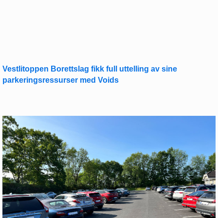
Vestlitoppen Borettslag fikk full uttelling av sine
parkeringsressurser med Voids