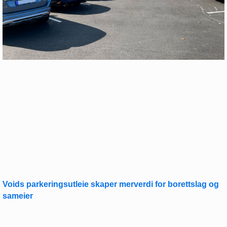
Voids parkeringsutleie skaper merverdi for borettslag og
sameier