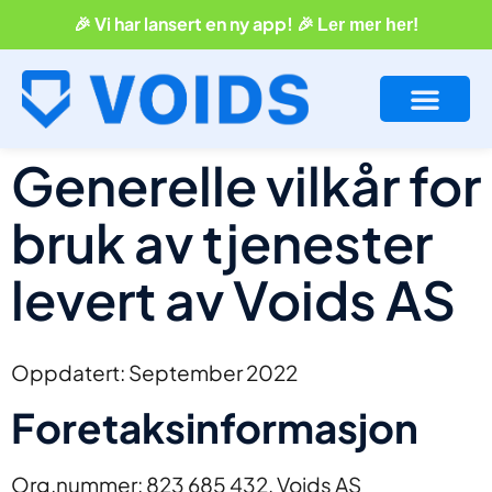
🎉 Vi har lansert en ny app! 🎉
Ler mer her!
Generelle vilkår for
BLI UTLEIER
TA KONTAKT
bruk av tjenester
levert av Voids AS
Oppdatert: September 2022
Foretaksinformasjon
Org.nummer: 823 685 432, Voids AS