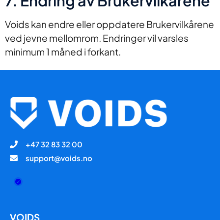
7. Endring av Brukervilkårene
Voids kan endre eller oppdatere Brukervilkårene
ved jevne mellomrom. Endringer vil varsles
minimum 1 måned i forkant.
+47 32 83 32 00
support@voids.no
VOIDS